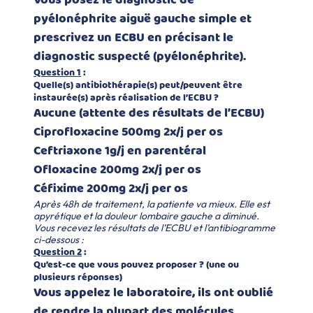
Vous posez le diagnostic de
pyélonéphrite aiguë gauche simple et
prescrivez un ECBU en précisant le
diagnostic suspecté (pyélonéphrite).
Question 1
:
Quelle(s) antibiothérapie(s) peut/peuvent être
instaurée(s) après réalisation de l’ECBU ?
Aucune (attente des résultats de l’ECBU)
Ciprofloxacine 500mg 2x/j per os
Ceftriaxone 1g/j en parentéral
Ofloxacine 200mg 2x/j per os
Céfixime 200mg 2x/j per os
Après 48h de traitement, la patiente va mieux. Elle est
apyrétique et la douleur lombaire gauche a diminué.
Vous recevez les résultats de l’ECBU et l’antibiogramme
ci-dessous :
Question 2
:
Qu’est-ce que vous pouvez proposer ? (une ou
plusieurs réponses)
Vous appelez le laboratoire, ils ont oublié
de rendre la plupart des molécules