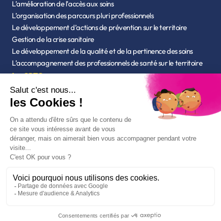
L’amélioration de l’accès aux soins
L’organisation des parcours pluri professionnels
Le développement d’actions de prévention sur le territoire
Gestion de la crise sanitaire
Le développement de la qualité et de la pertinence des soins
L’accompagnement des professionnels de santé sur le territoire
La CPTS
Qui sommes-nous ?
L’équipe
Statuts de l'association
Nos outils
Mon espace santé - CPAM
Chercher un professionnel de santé - Ameli
Accès à Annumédic
Accès à Parceo
Adhérer
Mentions légales
Politique de confidentialité
Gestion des cookies