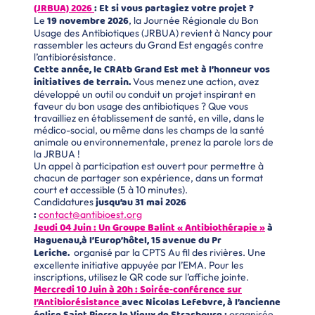
(JRBUA) 2026
: Et si vous partagiez votre projet ?
19 novembre 2026
Le
, la Journée Régionale du Bon
Usage des Antibiotiques (JRBUA) revient à Nancy pour
rassembler les acteurs du Grand Est engagés contre
l’antibiorésistance.
Cette année, le CRAtb Grand Est met à l’honneur vos
initiatives de terrain.
Vous menez une action, avez
développé un outil ou conduit un projet inspirant en
faveur du bon usage des antibiotiques ? Que vous
travailliez en établissement de santé, en ville, dans le
médico-social, ou même dans les champs de la santé
animale ou environnementale, prenez la parole lors de
la JRBUA !
Un appel à participation est ouvert pour permettre à
chacun de partager son expérience, dans un format
court et accessible (5 à 10 minutes).
jusqu’au 31 mai 2026
Candidatures
:
contact@antibioest.org
Jeudi 04 Juin : Un Groupe Balint « Antibiothérapie »
à
Haguenau
,à l’Europ’hôtel, 15 avenue du Pr
Leriche.
organisé par la CPTS Au fil des rivières. Une
excellente initiative appuyée par l’EMA. Pour les
inscriptions, utilisez le QR code sur l’affiche jointe.
Mercredi 10 Juin à 20h : Soirée-conférence sur
l’Antibiorésistance
avec Nicolas Lefebvre, à l’ancienne
organisée