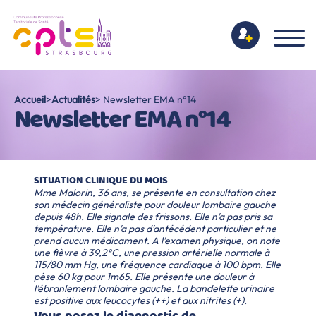
Accueil
>
Actualités
> Newsletter EMA n°14
Newsletter EMA n°14
SITUATION CLINIQUE DU MOIS
Mme Malorin, 36 ans, se présente en consultation chez
son médecin généraliste pour douleur lombaire gauche
depuis 48h.
Elle signale des frissons. Elle n’a pas pris sa
température.
Elle n’a pas d’antécédent particulier et ne
prend aucun médicament.
A l’examen physique, on note
une fièvre à 39,2°C, une pression artérielle normale à
115/80 mm Hg, une fréquence cardiaque à 100 bpm. Elle
pèse 60 kg pour 1m65.
Elle présente une douleur à
l’ébranlement lombaire gauche.
La bandelette urinaire
est positive aux leucocytes (++) et aux nitrites (+).