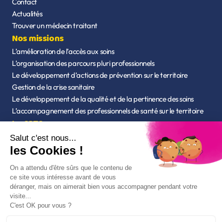
Contact
Actualités
Trouver un médecin traitant
Nos missions
L’amélioration de l’accès aux soins
L’organisation des parcours pluri professionnels
Le développement d’actions de prévention sur le territoire
Gestion de la crise sanitaire
Le développement de la qualité et de la pertinence des soins
L’accompagnement des professionnels de santé sur le territoire
La CPTS
Qui sommes-nous ?
L’équipe
Statuts de l'association
Nos outils
Mon espace santé - CPAM
Chercher un professionnel de santé - Ameli
Accès à Annumédic
Accès à Parceo
Adhérer