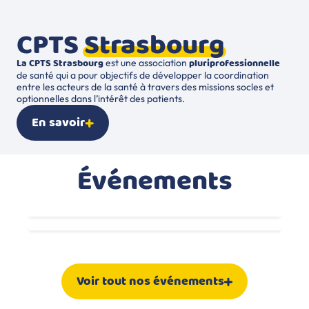
CPTS
Strasbourg
La CPTS Strasbourg
pluriprofessionnelle
est une association
de santé qui a pour objectifs de développer la coordination
entre les acteurs de la santé à travers des missions socles et
optionnelles dans l’intérêt des patients.
En savoir
Événements
Assemblée générale CPTS
Strasbourg
14/09/2026
Formation AFGSU 2
18/11/2026
Voir tout nos événements