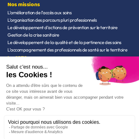
Nos missions
L’amélioration de l’accès aux soins
L’organisation des parcours pluri professionnels
Le développement d’actions de prévention sur le territoire
Gestion de la crise sanitaire
Le développement de la qualité et de la pertinence des soins
L’accompagnement des professionnels de santé sur le territoire
La CPTS
Qui sommes-nous ?
L’équipe
Statuts de l'association
Nos outils
Mon espace santé - CPAM
Chercher un professionnel de santé - Ameli
Accès à Annumédic
Accès à Parceo
Adhérer
Mentions légales
Politique de confidentialité
Gestion des cookies