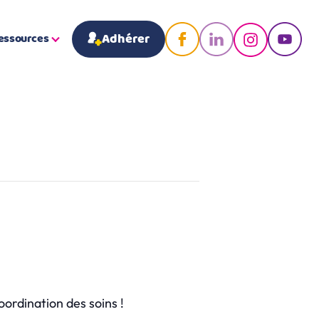
Adhérer
essources
oordination des soins !