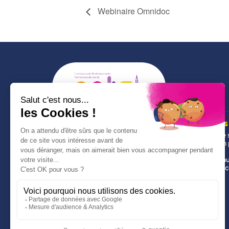
Webinaire Omnidoc
La CPTS
Nos outils
Qui sommes-nous ?
Mon espace 
L’équipe
Chercher un 
Statuts de l'association
Ameli
Accès à Ann
Accès à Par
Adhérer