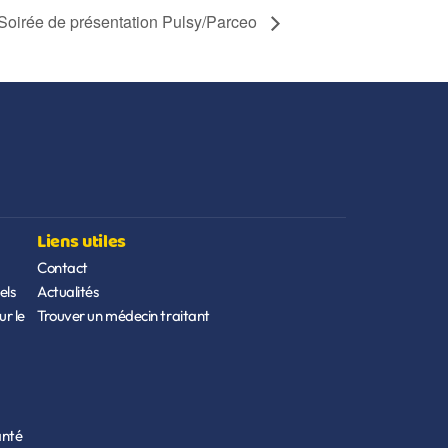
Soirée de présentation Pulsy/Parceo
Liens utiles
Contact
els
Actualités
r le
Trouver un médecin traitant
anté