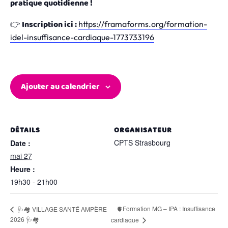
pratique quotidienne !
Inscription ici :
👉
https://framaforms.org/formation-
idel-insuffisance-cardiaque-1773733196
Ajouter au calendrier
DÉTAILS
ORGANISATEUR
CPTS Strasbourg
Date :
mai 27
Heure :
19h30 - 21h00
🫀Formation MG – IPA : Insuffisance
🩺🏘️ VILLAGE SANTÉ AMPÈRE
2026 🩺🏘️
cardiaque