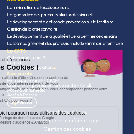
L’amélioration de l’accès aux soins
L’organisation des parcours pluri professionnels
Le développement d’actions de prévention sur le territoire
Gestion de la crise sanitaire
Le développement de la qualité et de la pertinence des soins
L’accompagnement des professionnels de santé sur le territoire
La CPTS
Qui sommes-nous ?
L’équipe
Statuts de l'association
Nos outils
Mon espace santé - CPAM
Chercher un professionnel de santé - Ameli
Accès à Annumédic
Accès à Parceo
Adhérer
Mentions légales
Politique de confidentialité
Gestion des cookies