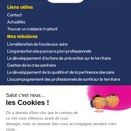
Liens utiles
Contact
Actualités
Trouver un médecin traitant
Nos missions
L’amélioration de l’accès aux soins
L’organisation des parcours pluri professionnels
Le développement d’actions de prévention sur le territoire
Gestion de la crise sanitaire
Le développement de la qualité et de la pertinence des soins
L’accompagnement des professionnels de santé sur le territoire
La CPTS
Qui sommes-nous ?
L’équipe
Statuts de l'association
Nos outils
Mon espace santé - CPAM
Chercher un professionnel de santé - Ameli
Accès à Annumédic
Accès à Parceo