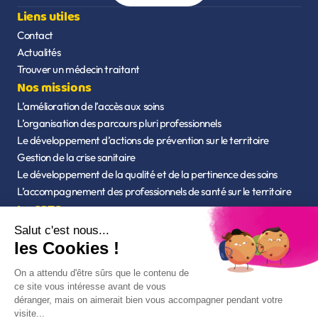
Liens utiles
Contact
Actualités
Trouver un médecin traitant
Nos missions
L’amélioration de l’accès aux soins
L’organisation des parcours pluri professionnels
Le développement d’actions de prévention sur le territoire
Gestion de la crise sanitaire
Le développement de la qualité et de la pertinence des soins
L’accompagnement des professionnels de santé sur le territoire
La CPTS
Qui sommes-nous ?
L’équipe
Statuts de l'association
Nos outils
Mon espace santé - CPAM
Chercher un professionnel de santé - Ameli
Accès à Annumédic
Accès à Parceo