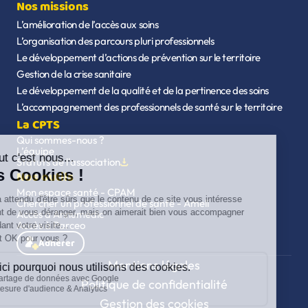
Nos missions
L’amélioration de l’accès aux soins
L’organisation des parcours pluri professionnels
Le développement d’actions de prévention sur le territoire
Gestion de la crise sanitaire
Le développement de la qualité et de la pertinence des soins
L’accompagnement des professionnels de santé sur le territoire
La CPTS
Qui sommes-nous ?
L’équipe
Statuts de l'association
Nos outils
Mon espace santé - CPAM
Chercher un professionnel de santé - Ameli
Accès à Annumédic
Accès à Parceo
Adhérer
Mentions légales
Politique de confidentialité
Gestion des cookies