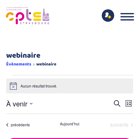
webinaire
Évènements
webinaire
Évènements
Aucun résultat trouvé.
Notice
Rech
Navi
À venir
Recherche
et
Liste
de
Sélectionnez
navig
vues
une
de
Évènements
Évè
Aujourd’hui
suivants
Évènements
précédents
date.
vues