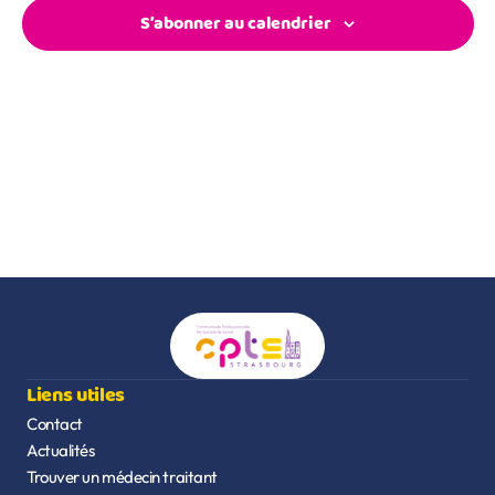
Évèn
S’abonner au calendrier
Liens utiles
Contact
Actualités
Trouver un médecin traitant