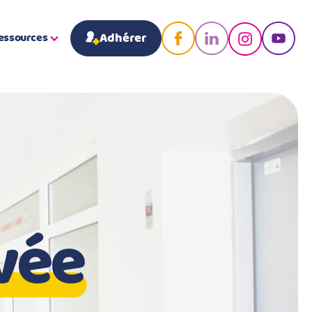
Adhérer
essources
vée