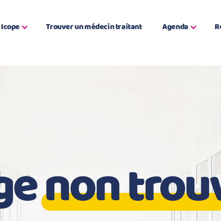
Icope
Trouver un médecin traitant
Agenda
R
ge
non trou